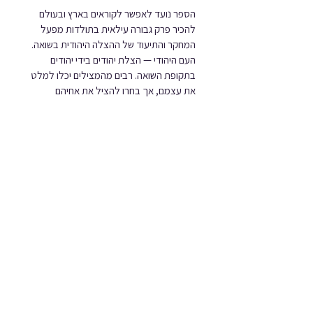
הספר נועד לאפשר לקוראים בארץ ובעולם 
להכיר פרק גבורה עילאית בתולדות מפעל 
המחקר והתיעוד של ההצלה היהודית בשואה.
העם היהודי — הצלת יהודים בידי יהודים 
בתקופת השואה. רבים מהמצילים יכלו למלט 
את עצמם, אך בחרו להציל את אחיהם 
היהודים. הם עשו זאת בתחבולה ובחוכמה, 
בחירוף נפש ובסיכון עצמי, ורבים מהם שילמו 
על כך בחייהם. בשנים חשוכות אלו 
בהיסטוריה של העם היהודי ובתנאים בלתי 
אפשריים עשו היהודים יותר מכל קבוצת לאום 
אחרת באירופה כדי להציל את בני עמם. 
המצילים פעלו בערים, בכפרים, בגטאות, 
במחנות. היו שפעלו באותה עת גם בשירות 
בעלות הברית והיו שפעלו גם לשיקום 
הניצולים לאחר המלחמה ובשירות מדינת 
ישראל להעלאת שארית הפלטה לישראל. 
רבים מהמצילים עלו לישראל, נלחמו 
במלחמות ישראל, ויש להם חלק נכבד וחשוב 
בהקמת מדינת ישראל ובשגשוגה.