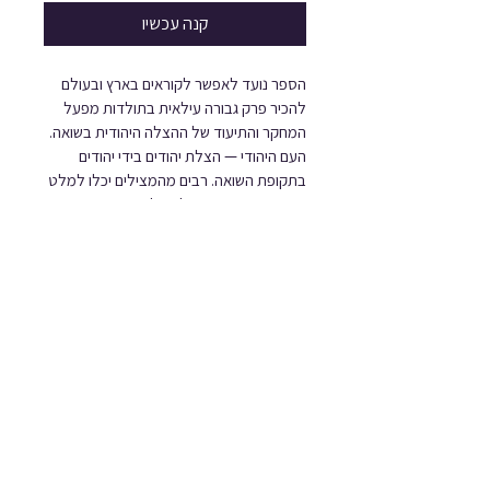
קנה עכשיו
הספר נועד לאפשר לקוראים בארץ ובעולם 
להכיר פרק גבורה עילאית בתולדות מפעל 
המחקר והתיעוד של ההצלה היהודית בשואה.
העם היהודי — הצלת יהודים בידי יהודים 
בתקופת השואה. רבים מהמצילים יכלו למלט 
את עצמם, אך בחרו להציל את אחיהם 
היהודים. הם עשו זאת בתחבולה ובחוכמה, 
בחירוף נפש ובסיכון עצמי, ורבים מהם שילמו 
על כך בחייהם. בשנים חשוכות אלו 
בהיסטוריה של העם היהודי ובתנאים בלתי 
אפשריים עשו היהודים יותר מכל קבוצת לאום 
אחרת באירופה כדי להציל את בני עמם. 
המצילים פעלו בערים, בכפרים, בגטאות, 
במחנות. היו שפעלו באותה עת גם בשירות 
בעלות הברית והיו שפעלו גם לשיקום 
הניצולים לאחר המלחמה ובשירות מדינת 
ישראל להעלאת שארית הפלטה לישראל. 