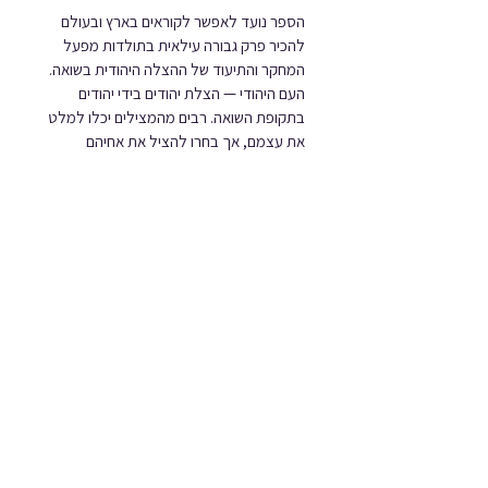
הספר נועד לאפשר לקוראים בארץ ובעולם 
להכיר פרק גבורה עילאית בתולדות מפעל 
המחקר והתיעוד של ההצלה היהודית בשואה.
העם היהודי — הצלת יהודים בידי יהודים 
בתקופת השואה. רבים מהמצילים יכלו למלט 
את עצמם, אך בחרו להציל את אחיהם 
היהודים. הם עשו זאת בתחבולה ובחוכמה, 
בחירוף נפש ובסיכון עצמי, ורבים מהם שילמו 
על כך בחייהם. בשנים חשוכות אלו 
בהיסטוריה של העם היהודי ובתנאים בלתי 
אפשריים עשו היהודים יותר מכל קבוצת לאום 
אחרת באירופה כדי להציל את בני עמם. 
המצילים פעלו בערים, בכפרים, בגטאות, 
במחנות. היו שפעלו באותה עת גם בשירות 
בעלות הברית והיו שפעלו גם לשיקום 
הניצולים לאחר המלחמה ובשירות מדינת 
ישראל להעלאת שארית הפלטה לישראל. 
רבים מהמצילים עלו לישראל, נלחמו 
במלחמות ישראל, ויש להם חלק נכבד וחשוב 
בהקמת מדינת ישראל ובשגשוגה.